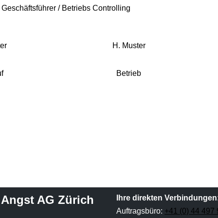
. Geschäftsführer / Betriebs Controlling
er
H. Muster
f
Betrieb
 Angst AG
Zürich
Ihre direkten Verbindungen
Auftrag
sbüro:
+41 (0) 44 497